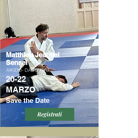
Matthieu Jeandel
Sensei
AIKIDO- DAITO RYU
20-22
MARZO
Save the Date
Registrati