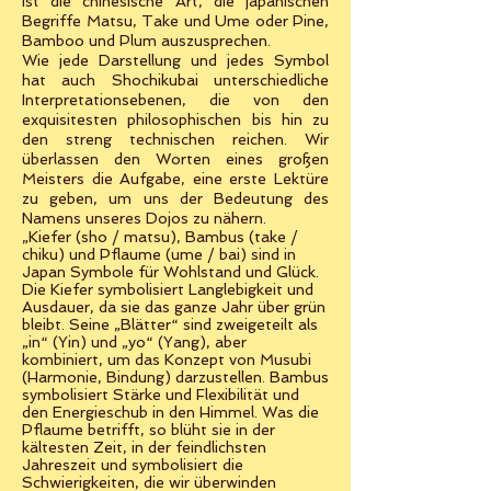
ist die chinesische Art, die japanischen
Begriffe Matsu, Take und Ume oder Pine,
Bamboo und Plum auszusprechen.
Wie jede Darstellung und jedes Symbol
hat auch Shochikubai unterschiedliche
Interpretationsebenen, die von den
exquisitesten philosophischen bis hin zu
den streng technischen reichen. Wir
überlassen den Worten eines großen
Meisters die Aufgabe, eine erste Lektüre
zu geben, um uns der Bedeutung des
Namens unseres Dojos zu nähern.
„Kiefer (sho / matsu), Bambus (take /
chiku) und Pflaume (ume / bai) sind in
Japan Symbole für Wohlstand und Glück.
Die Kiefer symbolisiert Langlebigkeit und
Ausdauer, da sie das ganze Jahr über grün
bleibt. Seine „Blätter“ sind zweigeteilt als
„in“ (Yin) und „yo“ (Yang), aber
kombiniert, um das Konzept von Musubi
(Harmonie, Bindung) darzustellen. Bambus
symbolisiert Stärke und Flexibilität und
den Energieschub in den Himmel. Was die
Pflaume betrifft, so blüht sie in der
kältesten Zeit, in der feindlichsten
Jahreszeit und symbolisiert die
Schwierigkeiten, die wir überwinden