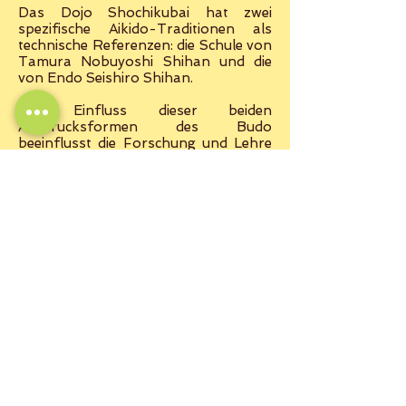
Das Dojo Shochikubai hat zwei
spezifische Aikido-Traditionen als
technische Referenzen: die Schule von
Tamura Nobuyoshi Shihan und die
von Endo Seishiro Shihan.
Der Einfluss dieser beiden
Ausdrucksformen des Budo
beeinflusst die Forschung und Lehre
innerhalb des Dojo zutiefst, das daher
die Besonderheit hat, von zwei
scheinbar unterschiedlichen Modellen
inspiriert zu sein, aber absolut
kompatibel und tief miteinander
verbunden sind und in zwei der
wichtigsten Linien der Kunst Wurzeln
zu schlagen .
Das Dojo findet auch Inspiration in
zahlreichen hochrangigen Lehrern, die
aktiv an der Förderung und
Verbreitung von Aikido in Europa und
der Welt beteiligt sind, insbesondere
an den verstorbenen Renè
Vandrogenbroek Sensei (VDB),