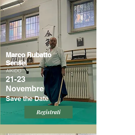
Marco Rubatto
Sensei
AIKIDO
21-23
Novembre
Save the Date
Registrati