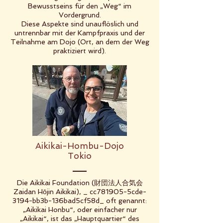
Bewusstseins für den „Weg“ im
Vordergrund.
Diese Aspekte sind unauflöslich und
untrennbar mit der Kampfpraxis und der
Teilnahme am Dojo (Ort, an dem der Weg
praktiziert wird).
Aikikai-Hombu-Dojo
Tokio
Die Aikikai Foundation (財団法人合気会
Zaidan Hōjin Aikikai), _ cc781905-5cde-
3194-bb3b-136bad5cf58d_ oft genannt:
„Aikikai Honbu“, oder einfacher nur
„Aikikai“, ist das „Hauptquartier“ des