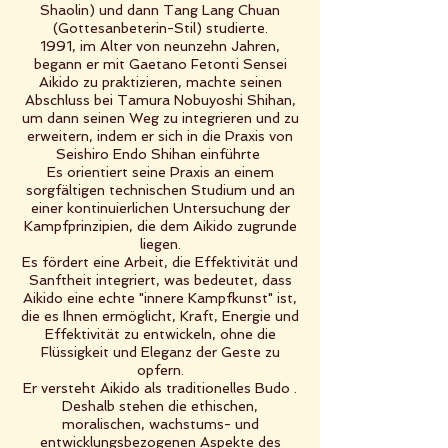
Shaolin) und dann Tang Lang Chuan
(Gottesanbeterin-Stil) studierte.
1991, im Alter von neunzehn Jahren,
begann er mit Gaetano Fetonti Sensei
Aikido zu praktizieren, machte seinen
Abschluss bei Tamura Nobuyoshi Shihan,
um dann seinen Weg zu integrieren und zu
erweitern, indem er sich in die Praxis von
Seishiro Endo Shihan einführte
Es orientiert seine Praxis an einem
sorgfältigen technischen Studium und an
einer kontinuierlichen Untersuchung der
Kampfprinzipien, die dem Aikido zugrunde
liegen.
Es fördert eine Arbeit, die Effektivität und
Sanftheit integriert, was bedeutet, dass
Aikido eine echte "innere Kampfkunst" ist,
die es Ihnen ermöglicht, Kraft, Energie und
Effektivität zu entwickeln, ohne die
Flüssigkeit und Eleganz der Geste zu
opfern.
Er versteht Aikido als traditionelles Budo .
Deshalb stehen die ethischen,
moralischen, wachstums- und
entwicklungsbezogenen Aspekte des