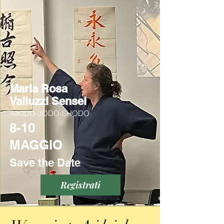
Maria Rosa
Valluzzi Sensei
AIKIDO-JODO-SHODO
8-10
MAGGIO
Save the Date
Registrati